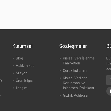
Kurumsal
Sözleşmeler
Bü
Blog
Kişisel Veri İşlenme
Bü
Faaliyetleri
te
Hakkımızda
adr
Çerez kullanımı
Misyon
Kişisel Verilerin
m
Ürün Bilgisi
Korunması ve
İletişim
İşlenmesi Politikası
-
Gizlilik Politikası