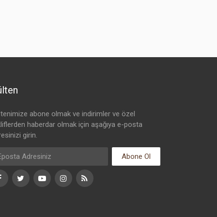
lten
ltenimize abone olmak ve indirimler ve özel
kliflerden haberdar olmak için aşağıya e-posta
esinizi girin.
Abone Ol
Facebook
Twitter
Youtube
Instagram
RSS