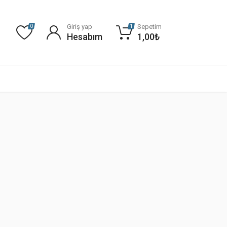
Giriş yap
Sepetim
0
1
Hesabım
1,00
₺