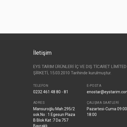
İletişim
EYS TARIM ÜRÜNLERİ İÇ VE DIŞ TİCARET LİMİTED
ŞİRKETİ, 15.03.2010 Tarihinde kurulmuştur.
TELEFON
E-POSTA
0232 461 48 80 - 81
enostar@eystarim.co
ADRES
ÇALIŞMA SAATLERI
Mansuroğlu Mah.295/2
Pazartesi-Cuma 09:00
sok.No : 1 Egesun Plaza
18:00
B Blok Kat :7 Da:757
Bayraklı