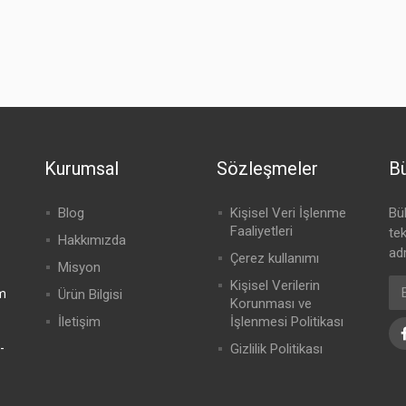
Kurumsal
Sözleşmeler
Bü
Blog
Kişisel Veri İşlenme
Bü
Faaliyetleri
te
Hakkımızda
adr
Çerez kullanımı
Misyon
Kişisel Verilerin
m
Ürün Bilgisi
Korunması ve
İletişim
İşlenmesi Politikası
-
Gizlilik Politikası