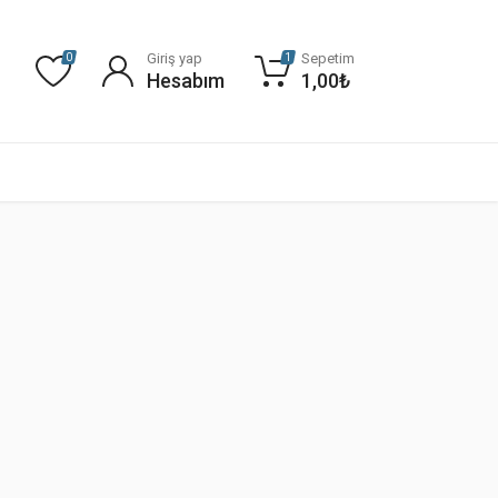
Giriş yap
Sepetim
0
1
Hesabım
1,00
₺