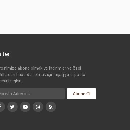
lten
ltenimize abone olmak ve indirimler ve özel
kliflerden haberdar olmak için aşağıya e-posta
esinizi girin.
Abone Ol
Facebook
Twitter
Youtube
Instagram
RSS