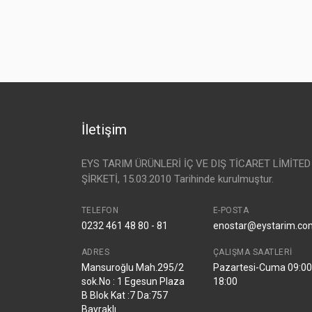
İletişim
EYS TARIM ÜRÜNLERİ İÇ VE DIŞ TİCARET LİMİTED
ŞİRKETİ, 15.03.2010 Tarihinde kurulmuştur.
TELEFON
E-POSTA
0232 461 48 80 - 81
enostar@eystarim.co
ADRES
ÇALIŞMA SAATLERI
Mansuroğlu Mah.295/2
Pazartesi-Cuma 09:00
sok.No : 1 Egesun Plaza
18:00
B Blok Kat :7 Da:757
Bayraklı